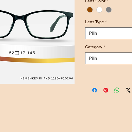
Lens Color
*
Lens Type
*
Pilih
Category
*
Pilih