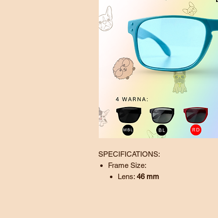
SPECIFICATIONS:
Frame Size:
Lens:
46
mm
Bridge:
15 mm
Temple:
130
mm
SG - Sunglass