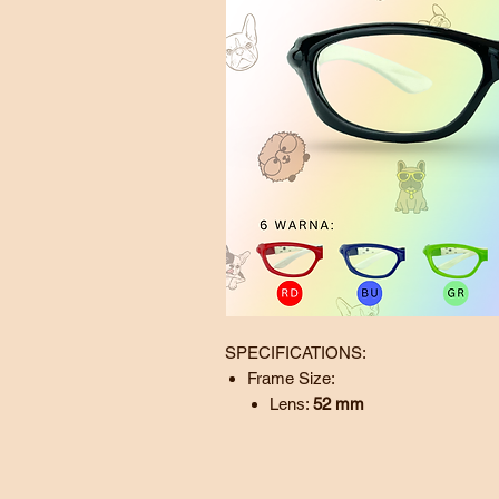
SPECIFICATIONS:
Frame Size:
Lens:
52 mm
Bridge:
13 mm
Temple:
130 mm
CL - Clear