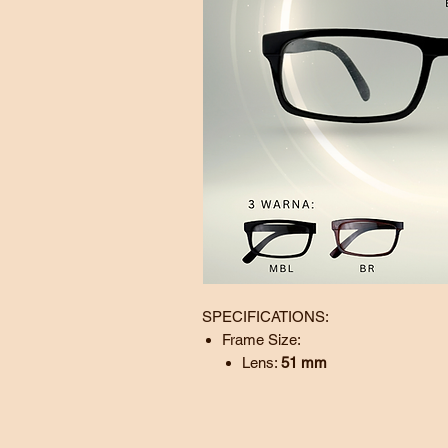
SPECIFICATIONS:
Frame Size:
Lens:
51
mm
Bridge:
17
mm
Temple:
150 mm
BL - Black