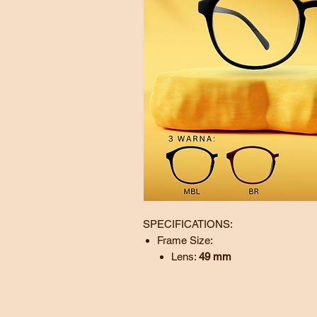
SPECIFICATIONS:
Frame Size:
Lens:
49
mm
Bridge:
20
mm
Temple:
145 mm
BL - Black