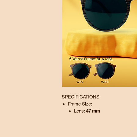
SPECIFICATIONS:
Frame Size:
Lens:
47
mm
Bridge:
21
mm
Temple:
145 mm
BL - Black