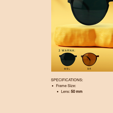
SPECIFICATIONS:
Frame Size:
Lens:
50
mm
Bridge:
2
1
mm
Temple:
140 mm
BL - Black