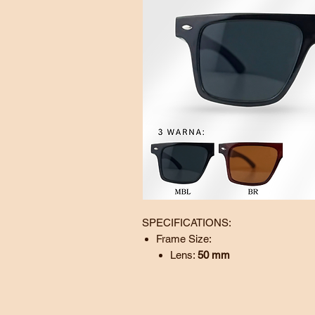
SPECIFICATIONS:
Frame Size:
Lens:
50
mm
Bridge:
19
mm
Temple:
142 mm
BL - Black