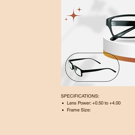
SPECIFICATIONS:
Lens Power: +0.50 to +4.00
Frame Size:
Lens:
53 mm
Bridge:
18 mm
Temple:
150
mm