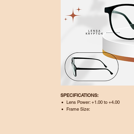
SPECIFICATIONS:
Lens Power: +1.00 to +4.00
Frame Size:
Lens:
50 mm
Bridge:
16 mm
Temple:
150 mm