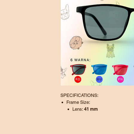
SPECIFICATIONS:
Frame Size:
Lens:
41
mm
Bridge:
15 mm
Temple:
123
mm
SG - Sunglass