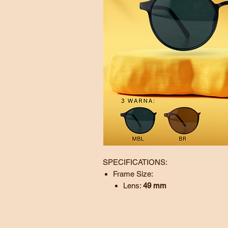
SPECIFICATIONS:
Frame Size:
Lens:
49
mm
Bridge:
19
mm
Temple:
142 mm
BL - Black