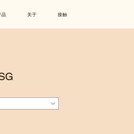
产品
关于
接触
 SG