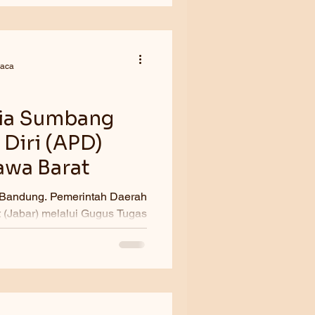
baca
sia Sumbang
 Diri (APD)
awa Barat
merintah Daerah