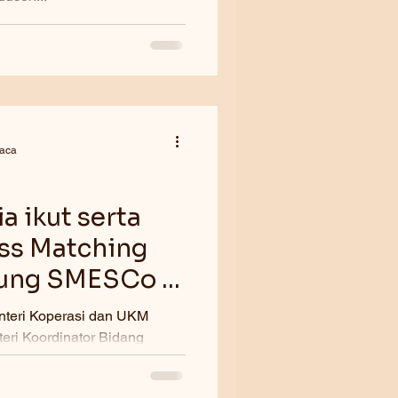
aca
a ikut serta
ss Matching
dung SMESCo 11
nteri Koperasi dan UKM
eri Koordinator Bidang
hut Binsar...