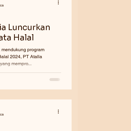
aca
ia Luncurkan
ta Halal
na mendukung program
lokal yang mempro...
aca