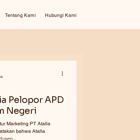
Tentang Kami
Hubungi Kami
ca
ia Pelopor APD
m Negeri
talla
atakan bahwa Atalla
usen...