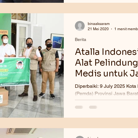
binaaksaram
21 Mei 2020
1 menit mem
Berita
Atalla Indone
Alat Pelindung
Medis untuk J
Diperbaiki: 9 July 2025 Kota Bandung. Pe
(Pemda) Provinsi Jawa Barat (Jabar) melalui Gugus Tugas
Percepatan...