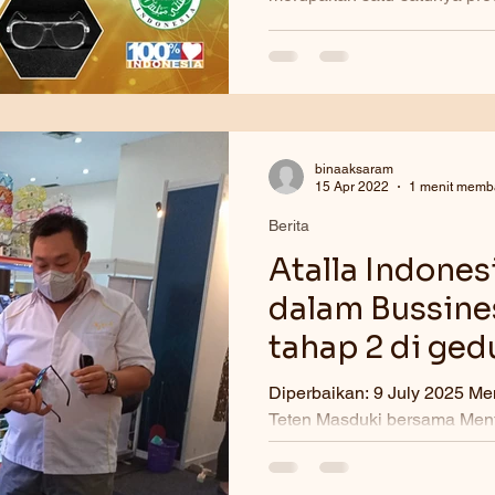
binaaksaram
15 Apr 2022
1 menit memb
Berita
Atalla Indonesi
dalam Bussine
tahap 2 di ge
April 2022
Diperbaikan: 9 July 2025 Me
Teten Masduki bersama Ment
Kemaritiman dan Investasi Lu