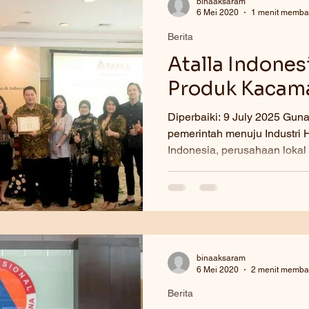
binaaksaram
6 Mei 2020
1 menit memb
Berita
Atalla Indones
Produk Kacama
Diperbaiki: 9 July 2025 Gu
pemerintah menuju Industri Halal 2024, PT Atalla
Indonesia, perusahaan 
binaaksaram
6 Mei 2020
2 menit memb
Berita